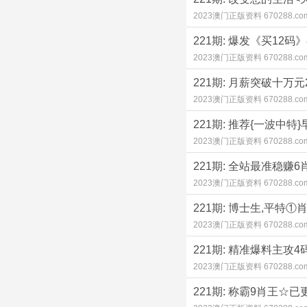
2023澳门正版资料 670288.co
221期: 爆发《买12
2023澳门正版资料 670288.co
221期: 月薪突破十万
2023澳门正版资料 670288.co
221期: 推荐{一波中
2023澳门正版资料 670288.co
221期: 全站最准稳赚
2023澳门正版资料 670288.co
221期: 博士生,平特
2023澳门正版资料 670288.co
221期: 精准爆料主攻
2023澳门正版资料 670288.co
221期: 称霸9肖王☆