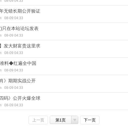
m
08-09 04:33
创今年无错长期公开验证
m
08-09 04:33
半波)只在本站论坛发表
m
08-09 04:33
一肖】发大财富贵这里求
m
08-09 04:33
6码准料◆红遍全中国
m
08-09 04:33
手六肖》期期实战公开
m
08-09 04:33
独平四码》公开火爆全球
m
08-09 04:33
上一页
第1页
下一页