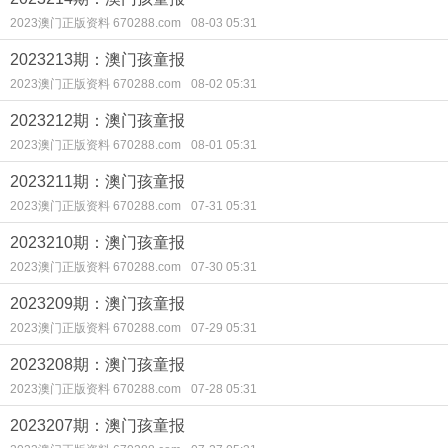
2023澳门正版资料 670288.com
08-03 05:31
2023213期：澳门孩童报
2023澳门正版资料 670288.com
08-02 05:31
2023212期：澳门孩童报
2023澳门正版资料 670288.com
08-01 05:31
2023211期：澳门孩童报
2023澳门正版资料 670288.com
07-31 05:31
2023210期：澳门孩童报
2023澳门正版资料 670288.com
07-30 05:31
2023209期：澳门孩童报
2023澳门正版资料 670288.com
07-29 05:31
2023208期：澳门孩童报
2023澳门正版资料 670288.com
07-28 05:31
2023207期：澳门孩童报