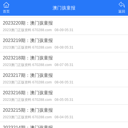
澳门孩童报
首页
返回
2023220期：澳门孩童报
2023澳门正版资料 670288.com
08-09 05:31
2023219期：澳门孩童报
2023澳门正版资料 670288.com
08-08 05:31
2023218期：澳门孩童报
2023澳门正版资料 670288.com
08-07 05:31
2023217期：澳门孩童报
2023澳门正版资料 670288.com
08-06 05:31
2023216期：澳门孩童报
2023澳门正版资料 670288.com
08-05 05:31
2023215期：澳门孩童报
2023澳门正版资料 670288.com
08-04 05:31
2023214期：澳门孩童报